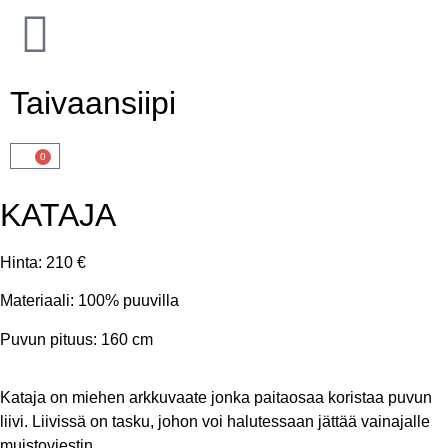
Taivaansiipi
0
KATAJA
Hinta:
210 €
Materiaali:
100% puuvilla
Puvun pituus:
160 cm
Kataja on miehen arkkuvaate jonka paitaosaa koristaa puvun
liivi. Liivissä on tasku, johon voi halutessaan jättää vainajalle
muistoviestin.