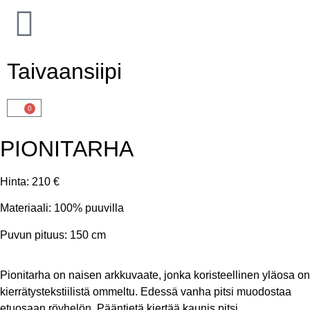
Taivaansiipi
0
PIONITARHA
Hinta:
210 €
Materiaali:
100% puuvilla
Puvun pituus:
150 cm
Pionitarha on naisen arkkuvaate, jonka koristeellinen yläosa on
kierrätystekstiilistä ommeltu. Edessä vanha pitsi muodostaa
etuosaan röyhelön. Pääntietä kiertää kaunis pitsi.